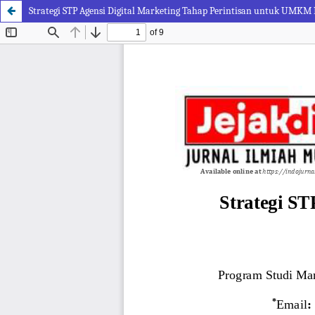
Strategi STP Agensi Digital Marketing Tahap Perintisan untuk UMK