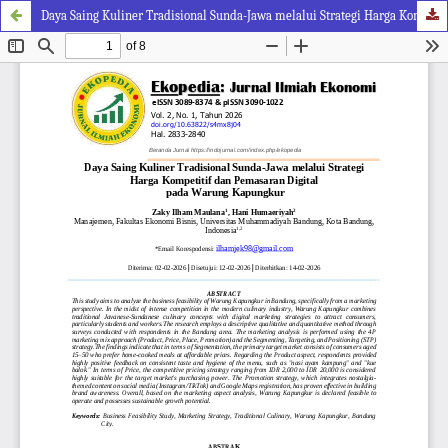
Daya Saing Kuliner Tradisional Sunda-Jawa melalui Strategi Harga Kompetitif dan Pemasaran Digital pada Warung Kapungkur