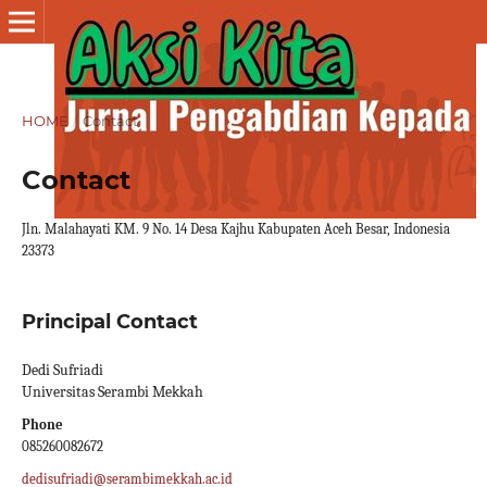
HOME
/
Contact
Contact
Jln. Malahayati KM. 9 No. 14 Desa Kajhu Kabupaten Aceh Besar, Indonesia
23373
Principal Contact
Dedi Sufriadi
Universitas Serambi Mekkah
Phone
085260082672
dedisufriadi@serambimekkah.ac.id