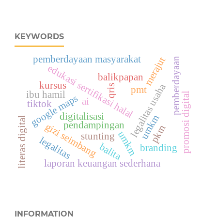
KEYWORDS
pemberdayaan masyarakat
merajut
pemberdayaan
edukasi sertifikasi halal
balikpapan
kursus
legalitas usaha
qris
pmt
ibu hamil
promosi digital
google maps
ai
tiktok
digitalisasi
umkm
literas digital
pendampingan
gizi seimbang
pkm
umkm
stunting
legalitas
balita
branding
laporan keuangan sederhana
INFORMATION