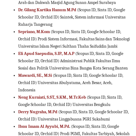
Arab dan Dakwah Masjid Agung Sunan Ampel Surabaya
Dr. Gilang Kartika Hanum M.Pd
(Scopus ID, Sinta ID, Google
Schoolar ID, Orchid ID) Saintek, Sistem informasi Universitas
Raharja Tangerang
Sepriano, M.Kom
(Scopus ID, Sinta ID, Google Schoolar ID,
Orchid ID) Prodi Sistem Informasi, Fakultas Sains dan Teknologi
Universitas Islam Negeri Sulthan Thaha Saifuddin Jambi
Eli Apud Saepudin, S.IP., M.A.P
(Scopus ID, Sinta ID, Google
Schoolar ID, Orchid ID) Administrasi Publik Fakultas Ilmu
Sosial dan Politik Universitas Bina Bangsa Kota Serang Banten
Mawardi, SE., M.Si
(Scopus ID, Sinta ID, Google Schoolar ID,
Orchid ID) Universitas Abulyatama, Aceh Besar, Aceh,
Indonesia
Neng Kurniati, S.ST., S.KM., M.Tr.Keb
(Scopus ID, Sinta ID,
Google Schoolar ID, Orchid ID) Universitas Bengkulu
Derry Nugraha, M.Pd
(Scopus ID, Sinta ID, Google Schoolar ID,
Orchid ID) Universitas Linggabuana PGRI Sukabumi
Ibnu Imam Al Ayyubi, M.Pd
.
(Scopus ID, Sinta ID, Google
Schoolar ID, Orchid ID) Prodi PGMI, Fakultas Tarbiyah, Sekolah