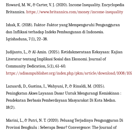
Howard, M. W., & Carter, V. J. (2020). Income Inequality. Encyclopedia
Britannica.
https://www.britannica.com/money/income-inequality
Ishak, K. (2018). Faktor-Faktor yang Mempengaruhi Pengangguran
dan Inflikasi terhadap Indeks Pembangunan di Indonesia.
Iqtishaduna, 7(1), 22–38.
Judijanto, L., & Al-Amin. (2025). Ketidakmerataan Kekayaan: Kajian
Literatur tentang Implikasi Sosial dan Ekonomi. Journal of
Community Dedication, 5(1), 61–60.
https://adisampublisher.org/index.php/pkm/article/download/1008/10
Lazuardi, D., Gustina, I., Wahyuni, P., & Rinaldi, M. (2025).
Peningkatan Akses Layanan Dasar Untuk Mengurangi Kemiskinan :
Pendekatan Berbasis Pemberdayaan Masyarakat Di Kota Medan.
18(2).
Marini, L., & Putri, N. T. (2020). Peluang Terjadinya Pengangguran Di
Provinsi Bengkulu : Seberapa Besar? Convergence: The Journal of