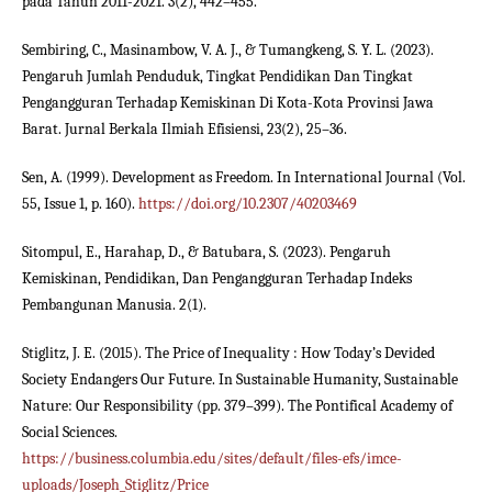
pada Tahun 2011-2021. 3(2), 442–455.
Sembiring, C., Masinambow, V. A. J., & Tumangkeng, S. Y. L. (2023).
Pengaruh Jumlah Penduduk, Tingkat Pendidikan Dan Tingkat
Pengangguran Terhadap Kemiskinan Di Kota-Kota Provinsi Jawa
Barat. Jurnal Berkala Ilmiah Efisiensi, 23(2), 25–36.
Sen, A. (1999). Development as Freedom. In International Journal (Vol.
55, Issue 1, p. 160).
https://doi.org/10.2307/40203469
Sitompul, E., Harahap, D., & Batubara, S. (2023). Pengaruh
Kemiskinan, Pendidikan, Dan Pengangguran Terhadap Indeks
Pembangunan Manusia. 2(1).
Stiglitz, J. E. (2015). The Price of Inequality : How Today’s Devided
Society Endangers Our Future. In Sustainable Humanity, Sustainable
Nature: Our Responsibility (pp. 379–399). The Pontifical Academy of
Social Sciences.
https://business.columbia.edu/sites/default/files-efs/imce-
uploads/Joseph_Stiglitz/Price