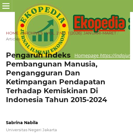
HOME
/
ARCHIVES
/
VOL. 2 NO. 1 (2026): JANUARI-MARET
/
Articles
Pengaruh Indeks
Pembangunan Manusia,
Pengangguran Dan
Ketimpangan Pendapatan
Terhadap Kemiskinan Di
Indonesia Tahun 2015-2024
Sabrina Nabila
Universitas Negeri Jakarta