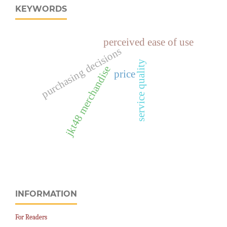
KEYWORDS
perceived ease of use
purchasing decisions
service quality
jkt48 merchandise
price
INFORMATION
For Readers