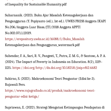
of Inequality for Sustainable Humanity.pdf
Suharnanik. (2023). Buku Ajar Masalah Ketenagakerjaan dan
Pengangguran (Y. Popiyanto (ed.); 1st ed.). UWKS PRESS Anggota IKAPI
No.206/Anggota Luar Biasa/JTI/2018 Anggota APPTI
No.002.071.1.12019.
https://erepository.uwks.ac.id/16088/1/Buku_Masalah
Ketenagakerjaan dan Pengangguran_watermark.pdf
Suhendar, F. A., Sari, R. V., Pangesti, T., Putra, Z. M. G., & Santoso, A. P. A.
(2024). The Impact of Poverty in Indonesia on Education. 8(2), 1119–
1125.
https://doi.org/http://dx.doi.org/10.58258/jisip.v8i2.6682
Sukirno, S. (2022). Makroekonomi Teori Pengantar (Edisi ke-3).
Rajawali Pers.
https://www.rajagrafindo.co.id/produk/makroekonomi-teori-
pengantar-edisi-ketiga/
Supriawan, E. (2022). Strategi Mengatasi Ketimpangan Pendapatan di