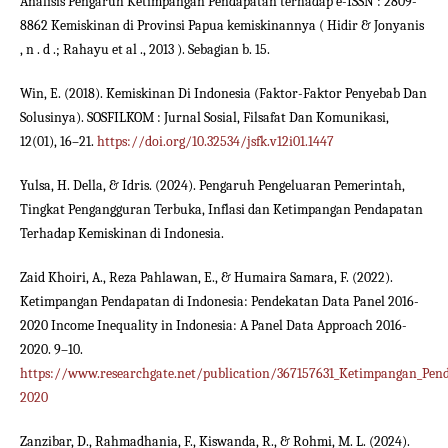
Analisis Pengaruh Ketimpangan Pendapatan terhadap e-ISSN : 2809-
8862 Kemiskinan di Provinsi Papua kemiskinannya ( Hidir & Jonyanis
, n . d .; Rahayu et al ., 2013 ). Sebagian b. 15.
Win, E. (2018). Kemiskinan Di Indonesia (Faktor-Faktor Penyebab Dan
Solusinya). SOSFILKOM : Jurnal Sosial, Filsafat Dan Komunikasi,
12(01), 16–21.
https://doi.org/10.32534/jsfk.v12i01.1447
Yulsa, H. Della, & Idris. (2024). Pengaruh Pengeluaran Pemerintah,
Tingkat Pengangguran Terbuka, Inflasi dan Ketimpangan Pendapatan
Terhadap Kemiskinan di Indonesia.
Zaid Khoiri, A., Reza Pahlawan, E., & Humaira Samara, F. (2022).
Ketimpangan Pendapatan di Indonesia: Pendekatan Data Panel 2016-
2020 Income Inequality in Indonesia: A Panel Data Approach 2016-
2020. 9–10.
https://www.researchgate.net/publication/367157631_Ketimpangan_Pend
2020
Zanzibar, D., Rahmadhania, F., Kiswanda, R., & Rohmi, M. L. (2024).