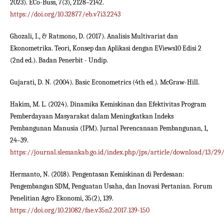
2023). ECo-Buss, 7(3), 2128–2142.
https://doi.org/10.32877/eb.v7i3.2243
Ghozali, I., & Ratmono, D. (2017). Analisis Multivariat dan
Ekonometrika. Teori, Konsep dan Aplikasi dengan EViews10 Edisi 2
(2nd ed.). Badan Penerbit - Undip.
Gujarati, D. N. (2004). Basic Econometrics (4th ed.). McGraw-Hill.
Hakim, M. L. (2024). Dinamika Kemiskinan dan Efektivitas Program
Pemberdayaan Masyarakat dalam Meningkatkan Indeks
Pembangunan Manusia (IPM). Jurnal Perencanaan Pembangunan, 1,
24–39.
https://journal.slemankab.go.id/index.php/jps/article/download/13/29
Hermanto, N. (2018). Pengentasan Kemiskinan di Perdesaan:
Pengembangan SDM, Penguatan Usaha, dan Inovasi Pertanian. Forum
Penelitian Agro Ekonomi, 35(2), 139.
https://doi.org/10.21082/fae.v35n2.2017.139-150