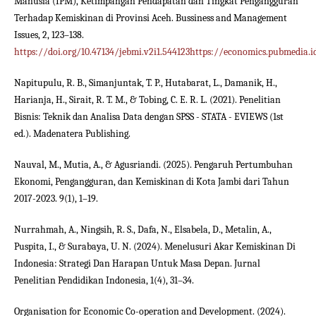
Manusia (IPM), Ketimpangan Pendapatan dan Tingkat Pengangguran
Terhadap Kemiskinan di Provinsi Aceh. Bussiness and Management
Issues, 2, 123–138.
https://doi.org/10.47134/jebmi.v2i1.544123https://economics.pubmedia.
Napitupulu, R. B., Simanjuntak, T. P., Hutabarat, L., Damanik, H.,
Harianja, H., Sirait, R. T. M., & Tobing, C. E. R. L. (2021). Penelitian
Bisnis: Teknik dan Analisa Data dengan SPSS - STATA - EVIEWS (1st
ed.). Madenatera Publishing.
Nauval, M., Mutia, A., & Agusriandi. (2025). Pengaruh Pertumbuhan
Ekonomi, Pengangguran, dan Kemiskinan di Kota Jambi dari Tahun
2017-2023. 9(1), 1–19.
Nurrahmah, A., Ningsih, R. S., Dafa, N., Elsabela, D., Metalin, A.,
Puspita, I., & Surabaya, U. N. (2024). Menelusuri Akar Kemiskinan Di
Indonesia: Strategi Dan Harapan Untuk Masa Depan. Jurnal
Penelitian Pendidikan Indonesia, 1(4), 31–34.
Organisation for Economic Co-operation and Development. (2024).