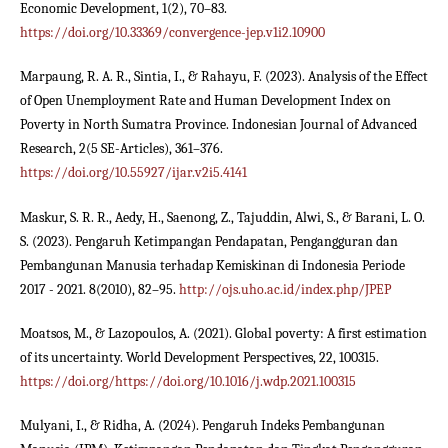
Economic Development, 1(2), 70–83.
https://doi.org/10.33369/convergence-jep.v1i2.10900
Marpaung, R. A. R., Sintia, I., & Rahayu, F. (2023). Analysis of the Effect
of Open Unemployment Rate and Human Development Index on
Poverty in North Sumatra Province. Indonesian Journal of Advanced
Research, 2(5 SE-Articles), 361–376.
https://doi.org/10.55927/ijar.v2i5.4141
Maskur, S. R. R., Aedy, H., Saenong, Z., Tajuddin, Alwi, S., & Barani, L. O.
S. (2023). Pengaruh Ketimpangan Pendapatan, Pengangguran dan
Pembangunan Manusia terhadap Kemiskinan di Indonesia Periode
2017 - 2021. 8(2010), 82–95.
http://ojs.uho.ac.id/index.php/JPEP
Moatsos, M., & Lazopoulos, A. (2021). Global poverty: A first estimation
of its uncertainty. World Development Perspectives, 22, 100315.
https://doi.org/https://doi.org/10.1016/j.wdp.2021.100315
Mulyani, I., & Ridha, A. (2024). Pengaruh Indeks Pembangunan