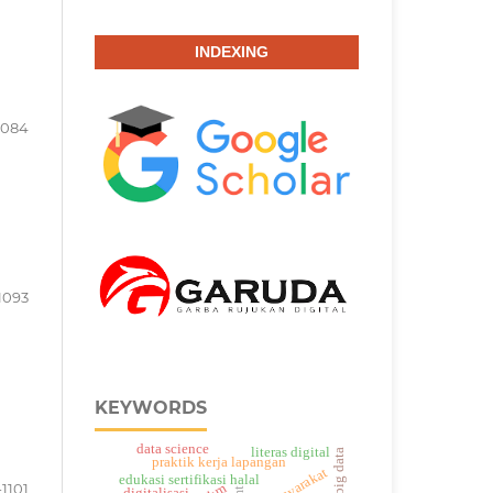
INDEXING
1084
1093
KEYWORDS
data science
literas digital
big data
praktik kerja lapangan
edukasi sertifikasi halal
1101