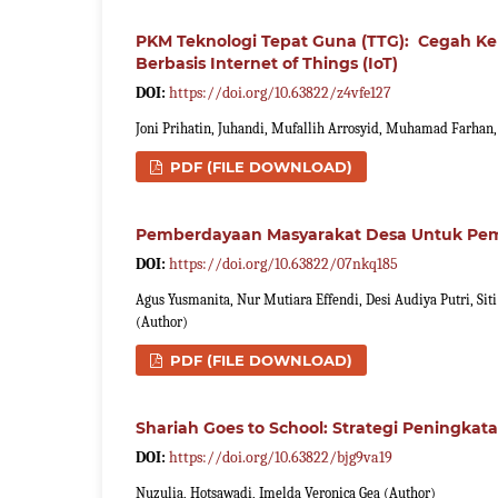
PKM Teknologi Tepat Guna (TTG): Cegah Ke
Berbasis Internet of Things (IoT)
DOI:
https://doi.org/10.63822/z4vfe127
Joni Prihatin, Juhandi, Mufallih Arrosyid, Muhamad Farhan,
PDF (FILE DOWNLOAD)
Pemberdayaan Masyarakat Desa Untuk Pem
DOI:
https://doi.org/10.63822/07nkq185
Agus Yusmanita, Nur Mutiara Effendi, Desi Audiya Putri, Sit
(Author)
PDF (FILE DOWNLOAD)
Shariah Goes to School: Strategi Peningkat
DOI:
https://doi.org/10.63822/bjg9va19
Nuzulia, Hotsawadi, Imelda Veronica Gea (Author)