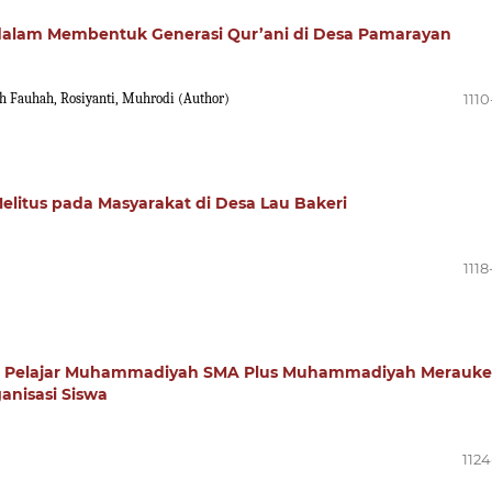
 dalam Membentuk Generasi Qur’ani di Desa Pamarayan
h Fauhah, Rosiyanti, Muhrodi (Author)
1110
litus pada Masyarakat di Desa Lau Bakeri
1118
an Pelajar Muhammadiyah SMA Plus Muhammadiyah Merauke
anisasi Siswa
1124