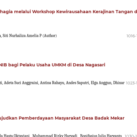
agia melalui Workshop Kewirausahaan Kerajinan Tangan 
, Siti Nurhaliza Amelia P (Author)
1016-
NIB bagi Pelaku Usaha UMKM di Desa Nagasari
ti, Adeta Suci Anggraini, Antina Rahayu, Andes Saputri, Elga Anggun, Dhinar
1023-
ujudkan Pemberdayaan Masyarakat Desa Badak Mekar
 Hasta Oktaviani , Muhammad Rizky Haryadi , Bonifasius Julio Haryanto ,
1030-