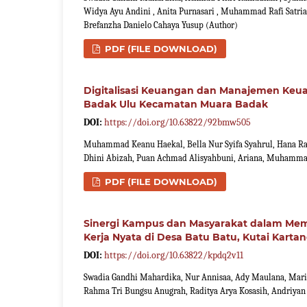
Widya Ayu Andini , Anita Purnasari , Muhammad Rafi Satria
Brefanzha Danielo Cahaya Yusup (Author)
PDF (FILE DOWNLOAD)
Digitalisasi Keuangan dan Manajemen Keu
Badak Ulu Kecamatan Muara Badak
DOI:
https://doi.org/10.63822/92bmw505
Muhammad Keanu Haekal, Bella Nur Syifa Syahrul, Hana Rahm
Dhini Abizah, Puan Achmad Alisyahbuni, Ariana, Muhammad
PDF (FILE DOWNLOAD)
Sinergi Kampus dan Masyarakat dalam Me
Kerja Nyata di Desa Batu Batu, Kutai Karta
DOI:
https://doi.org/10.63822/kpdq2v11
Swadia Gandhi Mahardika, Nur Annisaa, Ady Maulana, Maria 
Rahma Tri Bungsu Anugrah, Raditya Arya Kosasih, Andriyan 