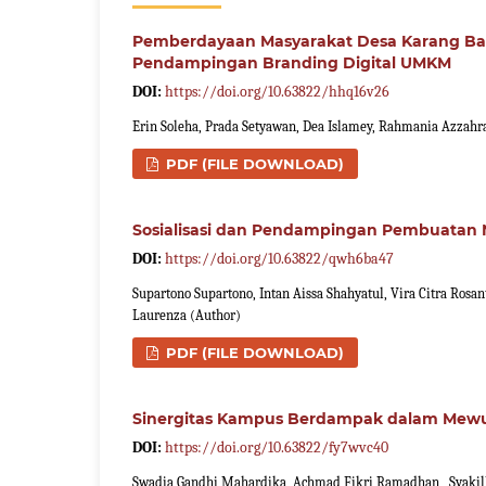
Pemberdayaan Masyarakat Desa Karang Bah
Pendampingan Branding Digital UMKM
DOI:
https://doi.org/10.63822/hhq16v26
Erin Soleha, Prada Setyawan, Dea Islamey, Rahmania Azzahra
PDF (FILE DOWNLOAD)
Sosialisasi dan Pendampingan Pembuatan 
DOI:
https://doi.org/10.63822/qwh6ba47
Supartono Supartono, Intan Aissa Shahyatul, Vira Citra Rosan
Laurenza (Author)
PDF (FILE DOWNLOAD)
Sinergitas Kampus Berdampak dalam Mew
DOI:
https://doi.org/10.63822/fy7wvc40
Swadia Gandhi Mahardika, Achmad Fikri Ramadhan , Syakilla