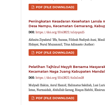
PDF (FILE DOWNLOAD)
Peningkatan Kesadaran Kesehatan Lansia me
Desa Nampu, Kecamatan Gemarang, Kabu
DOI:
https://doi.org/10.63822/n5zyqm15
Akhnita Ziyadatul 'Iffa, Suzana, Fildzah Nadiyah Auni, Ma
Hidayat, Nurul Muzammil, Titus Adimasto (Author)
PDF (FILE DOWNLOAD)
Pelatihan Tajhizul Mayyit Bersama Masyarak
Kecamatan Naga Juang Kabupaten Mandail
DOI:
https://doi.org/10.63822/6z1x5m18
Mulyadi Hakim, Asrul Hamid, Halimatus Sakdiah, Lusi Luria
Intan, Nurmaidah, Abdullah Garang, Risqon Habibi, Khoirun
PDF (FILE DOWNLOAD)