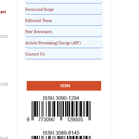
Focus and Scope
dan
Editorial Team
Peer Reviewers
1022
Article Processing Charge (APC)
Contact Us
1029
ISSN
1049